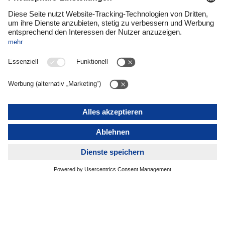
Servicepartner sein eigenes Fuhrunternehmen. Wie
DACHSER ihn auf seinem Weg unterstützt hat, erzählt er im
Podcast.
Auch für Manuela Schwartz ist das Fahren von Lkw ein
Lebenstraum. Mit 43 Jahren erfüllt sie sich diesen Wunsch
und absolviert derzeit eine Ausbildung zur Berufskraftfahrerin
bei DACHSER in Baindt bei Ravensburg – und ist damit
zumindest in der Berufsschule eine echte Sensation. Mit ihr
haben wir über ihren Traumjob und den Weg dahin
gesprochen.