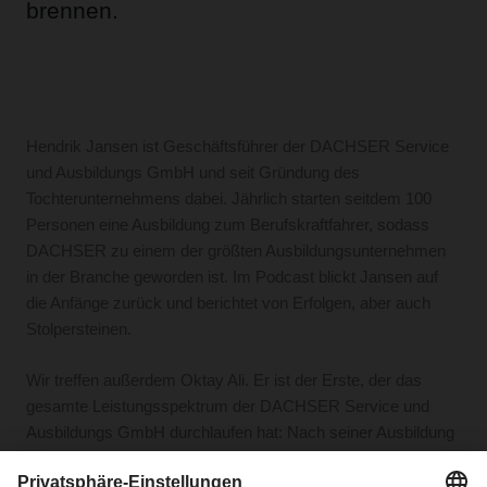
brennen.
Hendrik Jansen ist Geschäftsführer der DACHSER Service
und Ausbildungs GmbH und seit Gründung des
Tochterunternehmens dabei. Jährlich starten seitdem 100
Personen eine Ausbildung zum Berufskraftfahrer, sodass
DACHSER zu einem der größten Ausbildungsunternehmen
in der Branche geworden ist. Im Podcast blickt Jansen auf
die Anfänge zurück und berichtet von Erfolgen, aber auch
Stolpersteinen.
Wir treffen außerdem Oktay Ali. Er ist der Erste, der das
gesamte Leistungsspektrum der DACHSER Service und
Ausbildungs GmbH durchlaufen hat: Nach seiner Ausbildung
zum Berufskraftfahrer war er als Fahrer in der Task Force
von DACHSER unterwegs. Heute führt er als selbstständiger