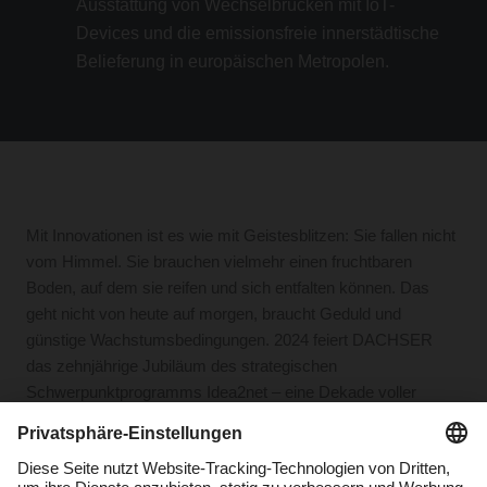
Ausstattung von Wechselbrücken mit IoT-
Devices und die emissionsfreie innerstädtische
Belieferung in europäischen Metropolen.
Mit Innovationen ist es wie mit Geistesblitzen: Sie fallen nicht
vom Himmel. Sie brauchen vielmehr einen fruchtbaren
Boden, auf dem sie reifen und sich entfalten können. Das
geht nicht von heute auf morgen, braucht Geduld und
günstige Wachstumsbedingungen. 2024 feiert DACHSER
das zehnjährige Jubiläum des strategischen
Schwerpunktprogramms Idea2net – eine Dekade voller
Innovation und Fortschritt.
Was damit begann, Innovationsprozesse zu strukturieren und