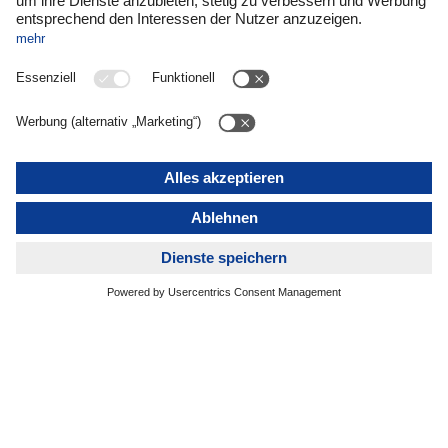
Mitarbeitende gezielter in die Ideengenerierung einzubinden,
hat sich zu einem festen Bestandteil der DACHSER
Unternehmensstrategie entwickelt. „Mut zur Innovation ist
einer unserer Kernwerte – und Innovation ist die Basis für den
wirtschaftlichen Erfolg und das langfristige Bestehen des
Unternehmens“, betont DACHSER CEO Burkhard Eling.
Hier knüpft Idea2net an: als ganzheitliche Plattform, die es
DACHSER ermöglicht, Ideen aus dem gesamten Netzwerk
zu sammeln, zu strukturieren und in greifbare Projekte zu
verwandeln. „Es sind selten einzelne Ideen, die uns
weiterbringen. Vielmehr ist es die Vernetzung und das Teilen
und Kombinieren von Wissen, das Innovationen ermöglicht“,
weiß Chief Development Officer (CDO) Stefan Hohm.