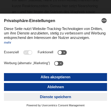
vor allem Stabilität, Nähe zu ihren Absatzmärkten und
kurze Reaktionszeiten. Genau hier setzt Nearshoring
an – und hier liegen die Stärken des Maghreb sowie
der Türkei. Marokko, Tunesien und die Türkei sind
sehr nah an Europa, verbunden mit höchst
wettbewerbsfähigen Produktionskosten. Gleichzeitig
haben sich die Länder in den vergangenen Jahren
stark industrialisiert – insbesondere in Branchen wie
Automotive, Textil oder Elektronik. Für viele
Unternehmen ist die Region damit zur strategischen
Alternative zu weit entfernten Beschaffungsmärkten in
Asien geworden.