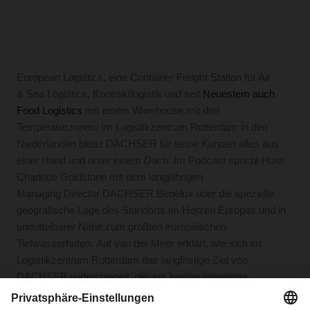
European Logistics, eine Container Freight Station für Air
& Sea Logistics, Kontraktlogistik und seit
Neuestem auch
Food Logistics
mit einem Warehouse mit drei
Temperaturzonen: Im Logistikzentrum Rotterdam in den
Niederlanden bietet DACHSER für seine Kunden alles aus
einer Hand und unter einem Dach. Im Podcast spricht Host
Charlotte Goldstone mit dem langjährigen
Managing Director DACHSER Benelux über die spezielle
geografische Lage des Standorts im Herzen Europas und in
unmittelbarer Nähe zum größten europäischen
Tiefwasserhafen. Aat van der Meer erklärt, wie sich im
Logistikzentrum Rotterdam das langfristige Ziel von
DACHSER widerspiegelt, der am besten integrierte
Logistikdienstleister zu sein.