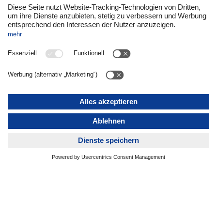
Aat van der Meer erzählt auch, wie die Integration des
zugekauften Lebensmittellogistikers Müller
in Waddinxveen voran schreitet, der mittlerweile unter dem
Namen
DACHSER Netherlands Food Logistics
firmiert, und
gibt einen Ausblick auf die Wachstumsziele und die nächsten
Meilensteine, die DACHSER in dieser strategisch
bedeutsamen Region mit starker Exportorientierung ins Auge
fasst.