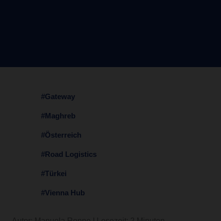
#Gateway
#Maghreb
#Österreich
#Road Logistics
#Türkei
#Vienna Hub
Autor: Manuela Ronne I Lesezeit: 2 Minuten