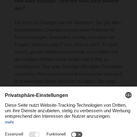
eine klare Strategie – und wie sieht diese konkret
aus
?
Für mich ist Strategie wie ein Nordstern: Sie gibt allen
Mitarbeitenden Orientierung und einen Rahmen für
Entscheidungen. Besonders wichtig sind dabei die
Fragen „Where to play?“ und „How to win?“. Es geht
darum, gezielt Wettbewerbsvorteile zu schaffen und
die richtigen Märkte sowie Wege zum Erfolg zu
identifizieren. Eine gute Strategie hilft dabei, Prioritäten
zu setzen, Ressourcen sinnvoll einzusetzen und auch
in schwierigen Zeiten den Kurs zu halten. Sie sorgt
dafür, dass alle im Unternehmen an einem Strang
ziehen und die langfristigen Ziele nicht aus den Augen
verlieren.