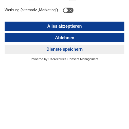
Gerade in wirtschaftlich
schwierigen Zeiten
investieren wir bewusst,
um für die Zukunft
gerüstet zu sein.
Dr. Fabian Günther, Corporate Director
Strategy, M&A bei DACHSER