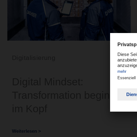
Digitalisierung
Digital Mindset:
Transformation beginnt
im Kopf
Weiterlesen >