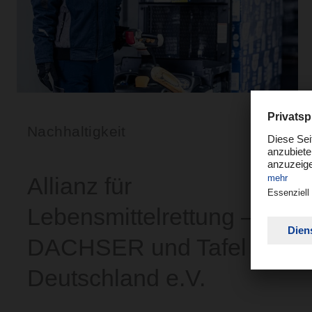
Nachhaltigkeit
Allianz für
Lebensmittelrettung –
DACHSER und Tafel
Deutschland e.V.