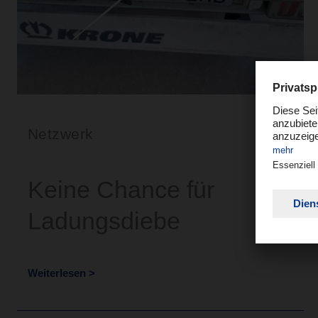
Netzwerk
Keine Chance für
Ladungsdiebe
Weiterlesen >