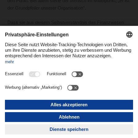
den Punkt. Bei allem stehe der Mensch im Mittelpunkt, „er ist
der Grundpfeiler unserer Organisation“.
Dass sie aus diesem Selbstverständnis das Finanzwesen
nicht als ein vom Leben abgekoppeltes Zahlenjonglieren
verstehen will, war Allyssone Fontiny schon immer klar.
„Mein Vater war Handwerker. Regelmäßig kam ein
Buchhalter ins Haus, der sich um den finanziellen Teil
kümmerte. Mir ging es um einen anderen Ansatz, ich wollte
beide Welten zusammenbringen. Das führte mich dann in
meiner Finanzausbildung eher in Richtung Management als
Buchhaltung“, sagt Fontiny.
Von der Controllerin zur Standortleiterin
Nach ihrem fünfjährigen Studium verdiente sie sich ihre
ersten beruflichen Sporen als Controllerin für verschiedene