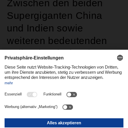
Zwischen den beiden
Supergiganten China
und Indien sowie
weiteren bedeutenden
Volkswirtschaften in
Asien entwickeln sich
Australien und
Neuseeland zunehmend
zu wichtigen Akteuren im
Welthandel.