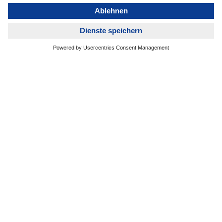
Dr. Tobias Burger, COO Air & Sea
Logistics bei DACHSER
90 %
des DACHSER Air & Sea Logistics-Geschäfts