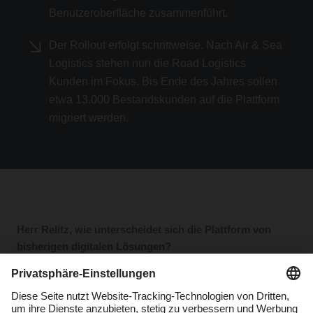
Benutzeroberfläche zusammenführt.
Der Rollout erfolgt schrittweise. Nach Air & Sea
Logistics stehen nun die Road Logistics
Kunden im Fokus. Bis Ende des Jahres sollen
etwa 13.000 Bestandskunden auf die Plattform
migriert werden.
Herr Relitz, wie unterscheidet sich die Plattform von
bisherigen digitalen Lösungen?
Lars Relitz:
Die DACHSER platform ist unser zentrales
digitales Ökosystem für alle Kundenanforderungen. Erstmals