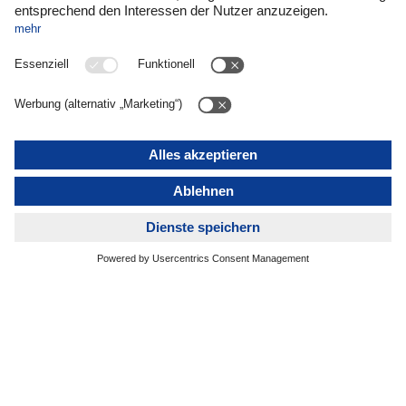
führen wir die Leistungen von Road Logistics und Air & Sea
Logistics in einer einheitlichen und intuitiv bedienbaren
Benutzeroberfläche zusammen. Bei der Entwicklung liegt
unser Fokus darauf, den unterschiedlichen Bedürfnissen
unserer Nutzergruppen gerecht zu werden, ob es nun um
schnelle Preisanfragen und Buchungen geht, Track und
Trace, Transparenz zu Lagerbeständen oder der Zugriff auf
Reporting Daten.
Die DACHSER platform wird Schritt für Schritt
eingeführt. Was bedeutet das für Kunden?
L. Relitz:
Bereits seit September 2023 nutzen Luftfracht-
Kunden die Online-Plattform, um ihre Sendungen effizient zu
organisieren. Es folgte die Aufschaltung von ersten
Seefracht-Kunden im LCL-Bereich. Die so gewonnenen
Informationen und das Kundenfeedback, das wir stetig
erhalten, helfen uns, die Plattform weiterzuentwickeln und zu
verbessern. Für das Business Field Air & Sea Logistics ist