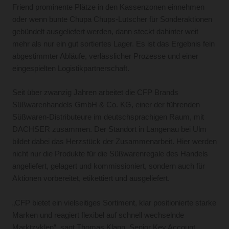
Friend prominente Plätze in den Kassenzonen einnehmen
oder wenn bunte Chupa Chups-Lutscher für Sonderaktionen
gebündelt ausgeliefert werden, dann steckt dahinter weit
mehr als nur ein gut sortiertes Lager. Es ist das Ergebnis fein
abgestimmter Abläufe, verlässlicher Prozesse und einer
eingespielten Logistikpartnerschaft.
Seit über zwanzig Jahren arbeitet die CFP Brands
Süßwarenhandels GmbH & Co. KG, einer der führenden
Süßwaren-Distributeure im deutschsprachigen Raum, mit
DACHSER zusammen. Der Standort in Langenau bei Ulm
bildet dabei das Herzstück der Zusammenarbeit. Hier werden
nicht nur die Produkte für die Süßwarenregale des Handels
angeliefert, gelagert und kommissioniert, sondern auch für
Aktionen vorbereitet, etikettiert und ausgeliefert.
„CFP bietet ein vielseitiges Sortiment, klar positionierte starke
Marken und reagiert flexibel auf schnell wechselnde
Marktzyklen“, sagt Thomas Klann, Senior Key Account