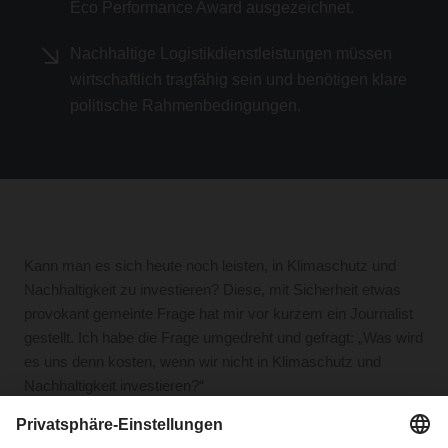
Eco Performance Award ausgezeichnet.
Nachhaltige Logistikdienstleistungen müssen
wirtschaftlich tragfähig sein und benötigen klare
politische Rahmenbedingungen.
Kann man es sich heute noch leisten, in Klimaschutz und
Nachhaltigkeit zu investieren? Diese, mit Sicherheit etwas
provokant gemeinte Frage hat mir vor kurzem ein Journalist
gestellt. Ich habe die Frage umgedreht und gefragt: „Was wird
es uns denn kosten, wenn wir nicht in Klimaschutz und
Nachhaltigkeit investieren?“
Die Daten – insbesondere auch der Versicherungskonzerne