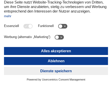
– sprechen hier eine eindeutige
Sprache. Es ist Teil unserer unternehmerischen Verantwortun
g, dass wir uns mit der globalen Erwärmung und ihren
Folgen beschäftigen. Und wir müssen aktiv handeln, um
unsere Emissionen Schritt für Schritt zu reduzieren. Wir
halten Kurs für künftige Generationen, auch wenn die
öffentliche Agenda derzeit von anderen Themen bestimmt
wird.
Verantwortung heißt für uns, dass wir uns selbst und bis ins
Detail mit nachhaltigen Technologien und den rechtlichen
Rahmenbedingungen auseinandersetzen. Wir verfolgen einen
faktenbasierten und technologieoffenen Ansatz,
der auf Prozess- und Energieeffizienz, sowie Forschung und
Innovation gründet. Unsere Strategie setzt auf wirksame
Maßnahmen zur Dekarbonisierung, die unter realistischen
finanziellen und technologischen Bedingungen umsetzbar
sind. Symbolische Zielversprechen ohne belastbare
Umsetzungsperspektive lehnen wir ab. Es ist uns