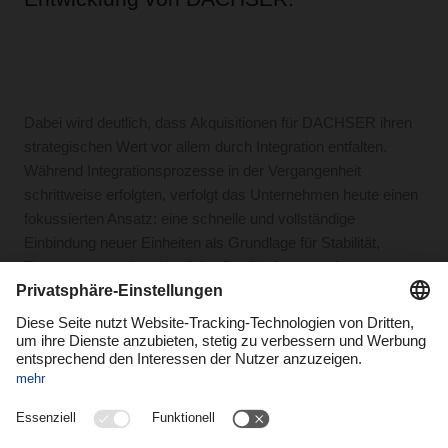
Dabei wird deutlich, dass Akquisitionen für DACHSER ihren
strategischen Wert vor allem durch Integration entfalten.
Während Integrationsprozesse in der Vergangenheit
schrittweise erfolgten, verfolgt das Unternehmen heute einen
fokussierten Ansatz: eine schnelle und vollständige
Einbindung neuer Einheiten als Grundlage für Stabilität,
Transparenz und verlässliche Qualität im operativen
Geschäft.
Anhand konkreter Beispiele aus dem Business Field Road
Logistics wird dieser Ansatz greifbar. Dazu zählen die
Integrationen von Müller Fresh Food Logistics in den
Niederlanden, Frigoscandia in den nordischen Ländern sowie
Brummer in Deutschland und Österreich. Mit diesen