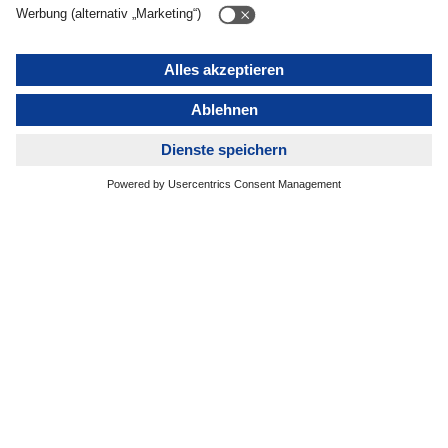
Akquisitionen hat DACHSER seine Netzabdeckung in
Europa gezielt erweitert und insbesondere auch die eigene
Food Logistics Kapazitäten deutlich gestärkt.
Ein besonderer Schwerpunkt der Episode liegt auf Italien. Mit
der Gründung des Joint Ventures DACHSER & FERCAM
Italia, an dem DACHSER 80 Prozent hält, wurde ein zentraler
Meilenstein für die Vervollständigung des europäischen
Stückgut- und Kontraktlogistiknetzwerks erreicht. In der
Episode wird deutlich, warum der italienische Markt eine
Schlüsselrolle für das europäische Netzwerk spielt und
welchen Mehrwert die Integration für Kunden und Partner
bietet.