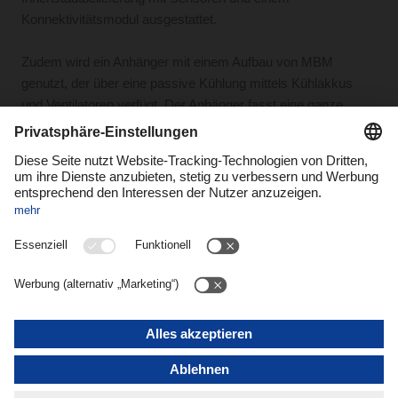
Konnektivitätsmodul ausgestattet.
Zudem wird ein Anhänger mit einem Aufbau von MBM
genutzt, der über eine passive Kühlung mittels Kühlakkus
und Ventilatoren verfügt. Der Anhänger fasst eine ganze
Europalette mit bis zu 400 Kilogramm Gesamtgewicht.
Für die Zustellung in der Innenstadt per Lastenrad werden die
Sendungen zunächst von der DACHSER Food Logistics
Niederlassung in Neufahrn zum neuen Radlogistik-Hub an
der Paketposthalle in der Wilhelm-Hale-Straße gebracht.
Darunter sind verschiedenste Lebensmittel, wie Molkerei-,
Fleisch- und Wurstwaren. Am Radlogistik-Hub steht ein
großer, gekühlter Container bereit, um die Sendungen
zwischenzulagern.
Je nach geplanter Tour wird dann die Ware auf das Lastenrad
und Anhänger verladen, um dann einen oder gleich mehrere