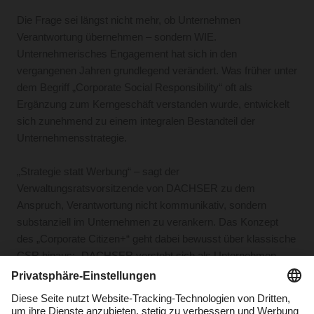
Die Frage sei längst nicht mehr, ob Unternehmen
Verantwortung übernehmen – sondern WIE.
Unternehmerisches Engagement hat sich in den
vergangenen Jahren grundlegend verändert. Was früher unter
dem Begriff „Corporate Social Responsibility“ oft als
Ergänzung zum Kerngeschäft verstanden wurde, entwickelt
sich zunehmend zu einem integralen Bestandteil der
Unternehmensstrategie.
„Strategie statt Werbung“ – sagt der
Verwaltungsratsvorsitzende von DACHSER zu dem
Anspruch, Verantwortung nicht kommunikativ, sondern
substanziell im Unternehmen zu verankern. Das Konzept
des „Corporate Citizen+“ geht dabei bewusst über klassische
CSR hinaus: „DACHSER versteht sich als Unternehmen,
das nicht nur wirtschaftlich tätig ist, sondern als Global Player
bewusst Verantwortung auch für Menschen übernimmt, die
vulnerabel und marginalisiert sind. Wir sind ein Unternehmen,