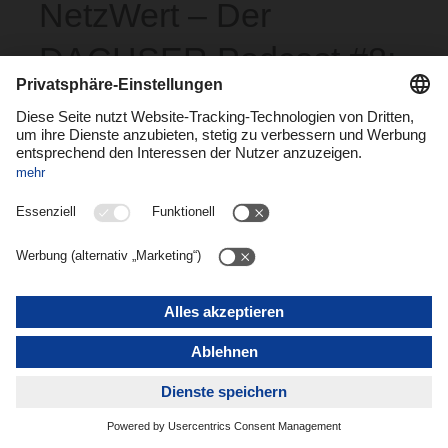
NetzWert – Der
DACHSER Podcast #8:
Wie schlägt sich der
eActros bei DACHSER
im Praxiseinsatz?
Weiterlesen >